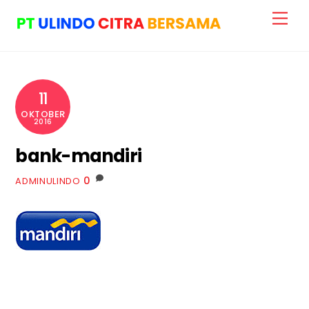
Skip
Me
to
content
11
OKTOBER
2016
bank-mandiri
0
ADMINULINDO