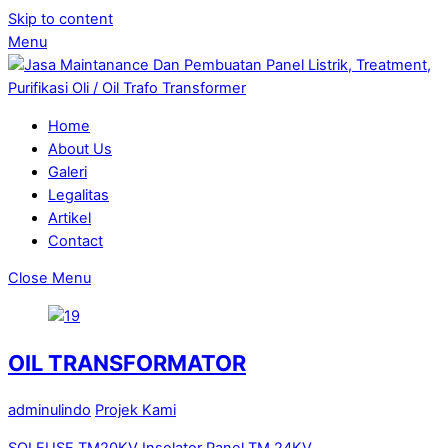
Skip to content
Menu
Home
About Us
Galeri
Legalitas
Artikel
Contact
Close Menu
OIL TRANSFORMATOR
adminulindo
Projek Kami
SOLFUSE TM20KV
Insolator Panel TM 24KV