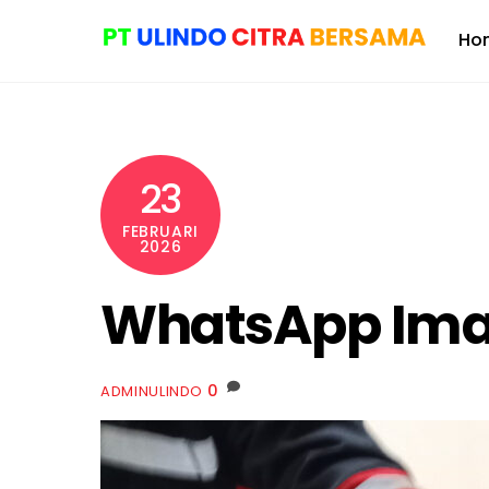
Skip
Ho
to
content
23
FEBRUARI
2026
WhatsApp Imag
0
ADMINULINDO