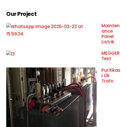
Our Project
Mainten
ance
Panel
Listrik
MEGGER
Test
Purifikas
i Oli
Trafo